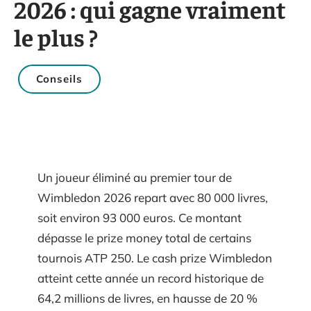
2026 : qui gagne vraiment
le plus ?
Conseils
Un joueur éliminé au premier tour de
Wimbledon 2026 repart avec 80 000 livres,
soit environ 93 000 euros. Ce montant
dépasse le prize money total de certains
tournois ATP 250. Le cash prize Wimbledon
atteint cette année un record historique de
64,2 millions de livres, en hausse de 20 %