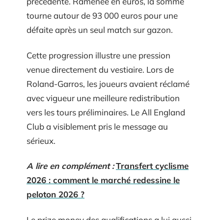
précédente. Ramenée en euros, la somme
tourne autour de 93 000 euros pour une
défaite après un seul match sur gazon.
Cette progression illustre une pression
venue directement du vestiaire. Lors de
Roland-Garros, les joueurs avaient réclamé
avec vigueur une meilleure redistribution
vers les tours préliminaires. Le All England
Club a visiblement pris le message au
sérieux.
A lire en complément :
Transfert cyclisme
2026 : comment le marché redessine le
peloton 2026 ?
Le prize money des qualifications a lui aussi