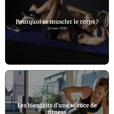
Pourquoi se muscler le corps ?
12 mars 2026
Les bienfaits d’une séance de
fitness