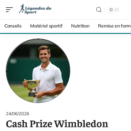
Conseils
Matériel sportif
Nutrition
Remise en form
24/06/2026
Cash Prize Wimbledon