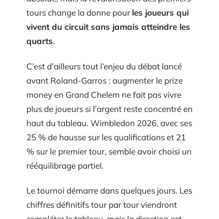
tours change la donne pour
les joueurs qui
vivent du circuit sans jamais atteindre les
quarts
.
C’est d’ailleurs tout l’enjeu du débat lancé
avant Roland-Garros : augmenter le prize
money en Grand Chelem ne fait pas vivre
plus de joueurs si l’argent reste concentré en
haut du tableau. Wimbledon 2026, avec ses
25 % de hausse sur les qualifications et 21
% sur le premier tour, semble avoir choisi un
rééquilibrage partiel.
Le tournoi démarre dans quelques jours. Les
chiffres définitifs tour par tour viendront
compléter le tableau, mais la direction est