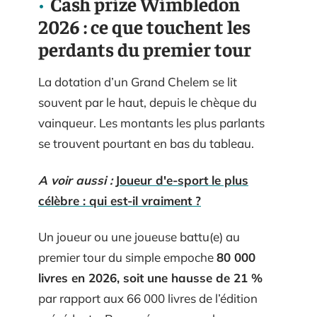
Cash prize Wimbledon
2026 : ce que touchent les
perdants du premier tour
La dotation d’un Grand Chelem se lit
souvent par le haut, depuis le chèque du
vainqueur. Les montants les plus parlants
se trouvent pourtant en bas du tableau.
A voir aussi :
Joueur d'e-sport le plus
célèbre : qui est-il vraiment ?
Un joueur ou une joueuse battu(e) au
premier tour du simple empoche
80 000
livres en 2026, soit une hausse de 21 %
par rapport aux 66 000 livres de l’édition